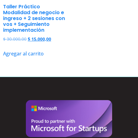
Taller Práctico
Modalidad de negocio e
ingreso + 2 sesiones con
vos + Seguimiento
implementación
$
30.000,00
$
15.000,00
Agregar al carrito