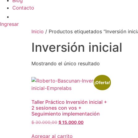
Blog
Contacto
Ingresar
Inicio
/ Productos etiquetados “Inversión inici
Inversión inicial
Mostrando el único resultado
¡Oferta!
Taller Práctico Inversión inicial +
2 sesiones con vos +
Seguimiento implementación
El
El
$
30.000,00
$
15.000,00
precio
precio
original
actual
Agregar al carrito