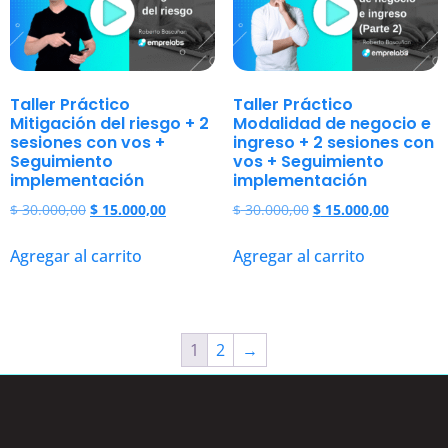
Taller Práctico
Taller Práctico
Mitigación del riesgo + 2
Modalidad de negocio e
sesiones con vos +
ingreso + 2 sesiones con
Seguimiento
vos + Seguimiento
implementación
implementación
$
30.000,00
$
15.000,00
$
30.000,00
$
15.000,00
Agregar al carrito
Agregar al carrito
1
2
→