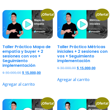
¡Oferta!
¡Oferta!
Taller Práctico Mapa de
Taller Práctico Métricas
empatía y buyer + 2
iniciales + 2 sesiones con
sesiones con vos +
vos + Seguimiento
Seguimiento
implementación
implementación
$
30.000,00
$
15.000,00
$
30.000,00
$
15.000,00
Agregar al carrito
Agregar al carrito
¡Oferta!
¡Oferta!